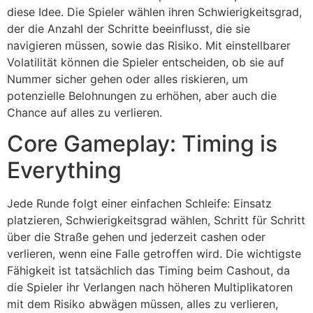
diese Idee. Die Spieler wählen ihren Schwierigkeitsgrad,
der die Anzahl der Schritte beeinflusst, die sie
navigieren müssen, sowie das Risiko. Mit einstellbarer
Volatilität können die Spieler entscheiden, ob sie auf
Nummer sicher gehen oder alles riskieren, um
potenzielle Belohnungen zu erhöhen, aber auch die
Chance auf alles zu verlieren.
Core Gameplay: Timing is
Everything
Jede Runde folgt einer einfachen Schleife: Einsatz
platzieren, Schwierigkeitsgrad wählen, Schritt für Schritt
über die Straße gehen und jederzeit cashen oder
verlieren, wenn eine Falle getroffen wird. Die wichtigste
Fähigkeit ist tatsächlich das Timing beim Cashout, da
die Spieler ihr Verlangen nach höheren Multiplikatoren
mit dem Risiko abwägen müssen, alles zu verlieren,